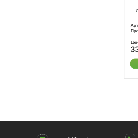
Арт
Про
Це
3