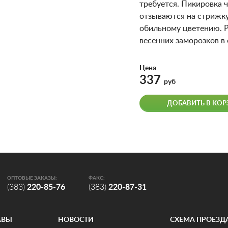
требуется. Пикировка ч
отзываются на стрижку
обильному цветению. 
весенних заморозков в
Цена
337
руб
ДОБАВИТЬ В КОР
ОПТОВЫЕ ЗАКАЗЫ:
ФАКС:
(383)
220-85-76
(383)
220-87-31
АВЫ
НОВОСТИ
СХЕМА ПРОЕЗД