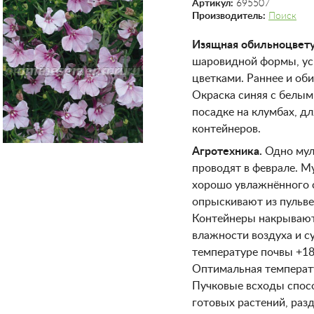
Артикул:
695507
Производитель:
Поиск
Изящная обильноцвету
шаровидной формы, у
цветками. Раннее и оби
Окраска синяя с белым
посадке на клумбах, дл
контейнеров.
Агротехника.
Одно мул
проводят в феврале. 
хорошо увлажнённого с
опрыскивают из пульве
Контейнеры накрывают
влажности воздуха и с
температуре почвы +18
Оптимальная температ
Пучковые всходы спос
готовых растений, раз