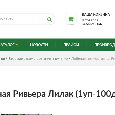
ВАША КОРЗИНА
0
товаров
на сумму
0 руб
КАТАЛОГ
НОВОСТИ
ПРАЙСЫ
ПРОИЗВОД
тов
\
Весовые семена цветочных культур
\
Лобелия прямостоячая Ри
ая Ривьера Лилак (1уп-100