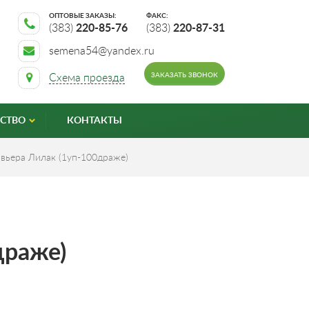
ОПТОВЫЕ ЗАКАЗЫ:
ФАКС:
(383)
220-85-76
(383)
220-87-31
semena54@yandex.ru
ЗАКАЗАТЬ ЗВОНОК
Схема проезда
СТВО
КОНТАКТЫ
вьера Лилак (1уп-100драже)
драже)