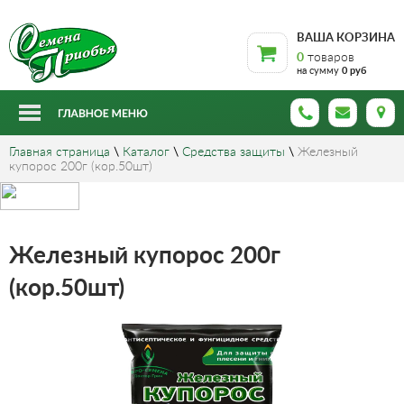
ВАША КОРЗИНА
0
товаров
на сумму
0 руб
Главная страница
\
Каталог
\
Средства защиты
\
Железный
купорос 200г (кор.50шт)
Железный купорос 200г
(кор.50шт)