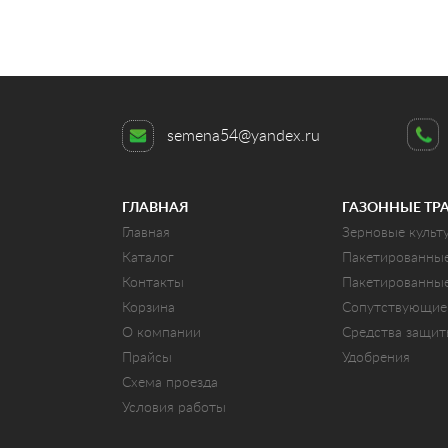
semena54@yandex.ru
ГЛАВНАЯ
ГАЗОННЫЕ ТР
Главная
Зерновые культ
Каталог
Пакетированны
Контакты
Пакетированны
Корзина
Сопутствующие
О компании
Средства защи
Прайсы
Удобрения
Схема проезда
Условия работы