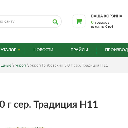
ВАША КОРЗИНА
0
товаров
на сумму
0 руб
КАТАЛОГ
НОВОСТИ
ПРАЙСЫ
ПРОИЗВОД
ощные
\
Укроп
\
Укроп Грибовский 3,0 г сер. Традиция Н11
0 г сер. Традиция Н11