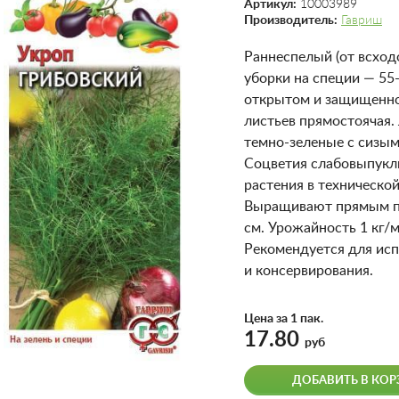
Артикул:
10003989
Производитель:
Гавриш
Раннеспелый (от всходо
уборки на специи — 55
открытом и защищенном
листьев прямостоячая.
темно-зеленые с сизым
Соцветия слабовыпукл
растения в технической
Выращивают прямым по
см. Урожайность 1 кг/м
Рекомендуется для исп
и консервирования.
Цена за 1 пак.
17.80
руб
ДОБАВИТЬ В КОР