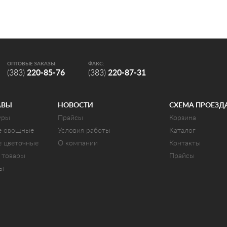
ОПТОВЫЕ ЗАКАЗЫ:
ФАКС:
(383)
220-85-76
(383)
220-87-31
АВЫ
НОВОСТИ
СХЕМА ПРОЕЗД
уры
Прайсы
Корзина
е овощные
Условия работы
Каталог
е цветочные
О компании
Контакты
 товары
Прайсы
ты