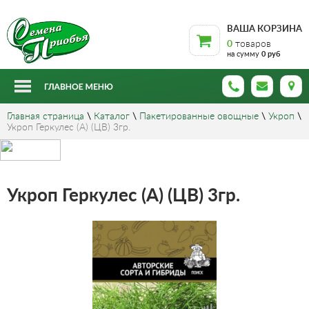
ВАША КОРЗИНА
0
товаров
на сумму
0 руб
Главная страница
\
Каталог
\
Пакетированные овощные
\
Укроп
\
Укроп Геркулес (А) (ЦВ) 3гр.
Укроп Геркулес (А) (ЦВ) 3гр.