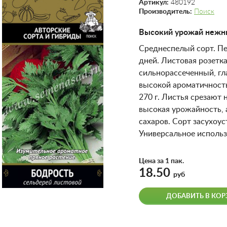
Артикул:
480192
Производитель:
Поиск
Высокий урожай нежны
Среднеспелый сорт. Пе
дней. Листовая розетк
сильнорассеченный, гл
высокой ароматичность
270 г. Листья срезают 
высокая урожайность,
сахаров. Сорт засухоус
Универсальное использ
Цена за 1 пак.
18.50
руб
ДОБАВИТЬ В КОР