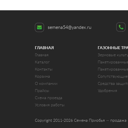
semena54@yandex.ru
ГЛАВНАЯ
ГАЗОННЫЕ ТР
Главная
Зерновые культ
Каталог
Пакетированны
Контакты
Пакетированны
Корзина
Сопутствующие
О компании
Средства защи
Прайсы
Удобрения
Схема проезда
Условия работы
Copyright 2011-2026 Семена Приобья — продажа