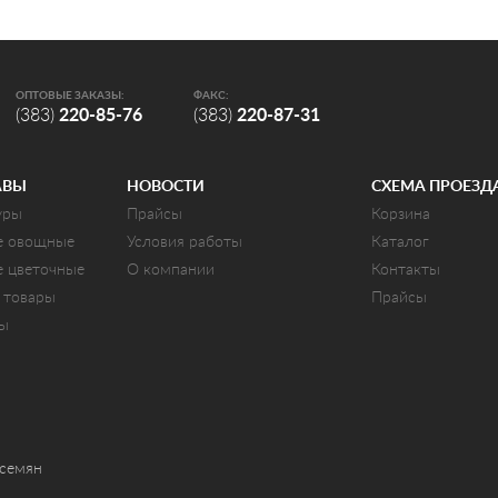
ОПТОВЫЕ ЗАКАЗЫ:
ФАКС:
(383)
220-85-76
(383)
220-87-31
АВЫ
НОВОСТИ
СХЕМА ПРОЕЗД
уры
Прайсы
Корзина
е овощные
Условия работы
Каталог
е цветочные
О компании
Контакты
 товары
Прайсы
ты
 семян