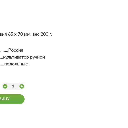
ия 65 х 70 мм, вес 200 г.
……..Россия
ультиватор ручной
.полольные
1
ЗИНУ