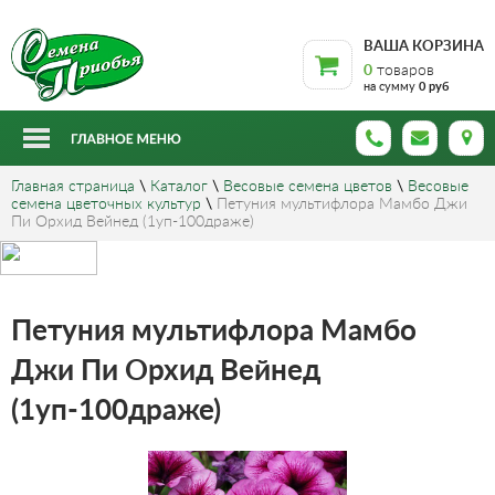
ВАША КОРЗИНА
0
товаров
на сумму
0 руб
Главная страница
\
Каталог
\
Весовые семена цветов
\
Весовые
семена цветочных культур
\
Петуния мультифлора Мамбо Джи
Пи Орхид Вейнед (1уп-100драже)
Петуния мультифлора Мамбо
Джи Пи Орхид Вейнед
(1уп-100драже)