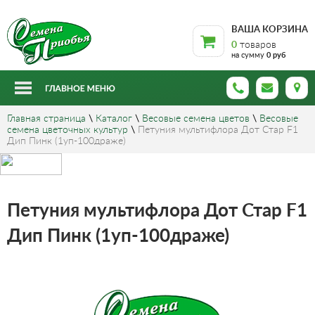
ВАША КОРЗИНА
0
товаров
на сумму
0 руб
Главная страница
\
Каталог
\
Весовые семена цветов
\
Весовые
семена цветочных культур
\
Петуния мультифлора Дот Стар F1
Дип Пинк (1уп-100драже)
Петуния мультифлора Дот Стар F1
Дип Пинк (1уп-100драже)