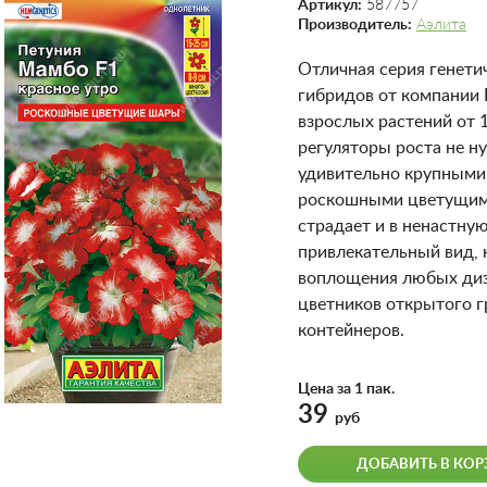
Артикул:
587757
Производитель:
Аэлита
Отличная серия генети
гибридов от компании 
взрослых растений от 1
регуляторы роста не н
удивительно крупными 
роскошными цветущими
страдает и в ненастну
привлекательный вид, 
воплощения любых диз
цветников открытого гр
контейнеров.
Цена за 1 пак.
39
руб
ДОБАВИТЬ В КОР