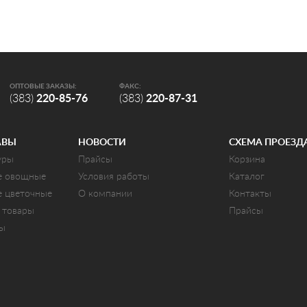
ОПТОВЫЕ ЗАКАЗЫ:
ФАКС:
(383)
220-85-76
(383)
220-87-31
АВЫ
НОВОСТИ
СХЕМА ПРОЕЗД
уры
Прайсы
Корзина
е овощные
Условия работы
Каталог
е цветочные
О компании
Контакты
 товары
Прайсы
ты