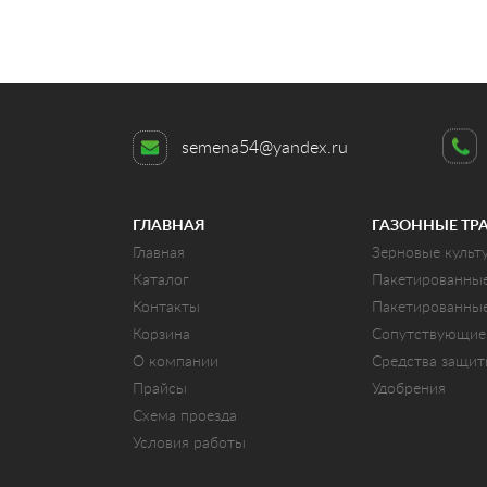
semena54@yandex.ru
ГЛАВНАЯ
ГАЗОННЫЕ ТР
Главная
Зерновые культ
Каталог
Пакетированны
Контакты
Пакетированны
Корзина
Сопутствующие
О компании
Средства защи
Прайсы
Удобрения
Схема проезда
Условия работы