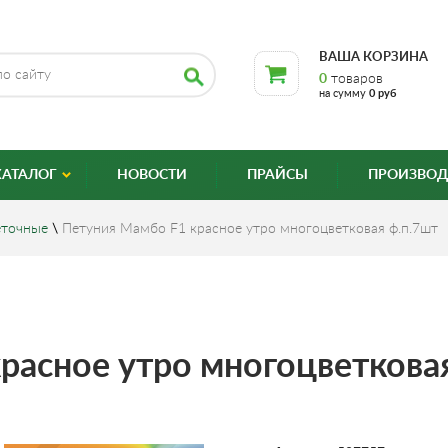
ВАША КОРЗИНА
0
товаров
на сумму
0 руб
КАТАЛОГ
НОВОСТИ
ПРАЙСЫ
ПРОИЗВОД
еточные
\
Петуния Мамбо F1 красное утро многоцветковая ф.п.7шт
расное утро многоцветкова