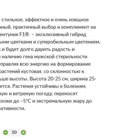
стильное, эффектное и очень изящное
чный, практичный выбор и комплимент на
ментуния F1® – эксклюзивный гибрид
пными цветками и суперобильным цветением.
 и будет долго дарить радость и
я наличию гена мужской стерильности
направляя всю энергию на формирование
растений кустовая, со склонностью к
ьше высоты. Высота 20-25 см, ширина 25-
ется. Растения устойчивы к болезням,
ю и ветреную погоду, переносят
озки до –5°С и экстремальную жару до
ративности.
10