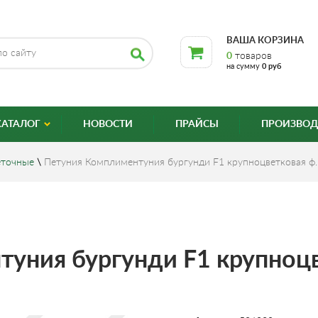
ВАША КОРЗИНА
0
товаров
на сумму
0 руб
КАТАЛОГ
НОВОСТИ
ПРАЙСЫ
ПРОИЗВОД
еточные
\
Петуния Комплиментуния бургунди F1 крупноцветковая ф
уния бургунди F1 крупноцв