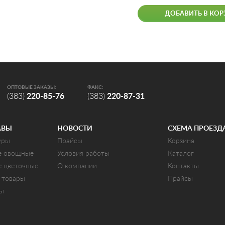
ДОБАВИТЬ В КОР
ОПТОВЫЕ ЗАКАЗЫ:
ФАКС:
(383)
220-85-76
(383)
220-87-31
АВЫ
НОВОСТИ
СХЕМА ПРОЕЗД
уры
Прайсы
Корзина
е овощные
Условия работы
Каталог
е цветочные
О компании
Контакты
 товары
Прайсы
ты