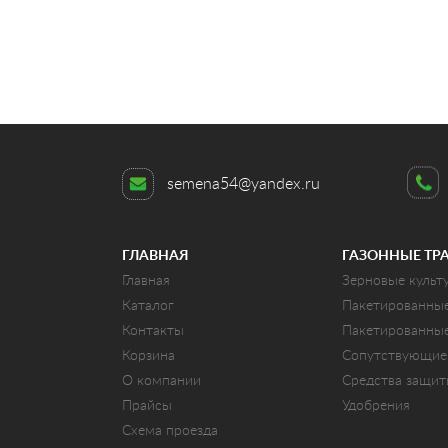
semena54@yandex.ru
ГЛАВНАЯ
ГАЗОННЫЕ ТР
Главная
Зерновые культ
Каталог
Пакетированны
Контакты
Пакетированны
Корзина
Сопутствующие
О компании
Средства защи
Прайсы
Удобрения
Схема проезда