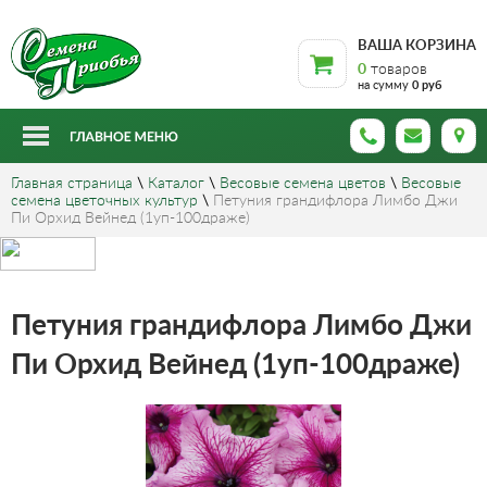
ВАША КОРЗИНА
0
товаров
на сумму
0 руб
Главная страница
\
Каталог
\
Весовые семена цветов
\
Весовые
семена цветочных культур
\
Петуния грандифлора Лимбо Джи
Пи Орхид Вейнед (1уп-100драже)
Петуния грандифлора Лимбо Джи
Пи Орхид Вейнед (1уп-100драже)