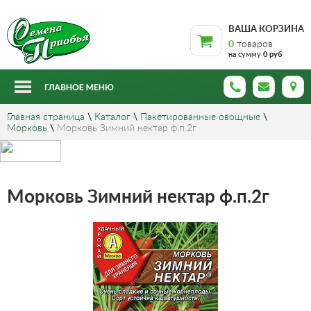
ВАША КОРЗИНА
0
товаров
на сумму
0 руб
Главная страница
\
Каталог
\
Пакетированные овощные
\
Морковь
\
Морковь Зимний нектар ф.п.2г
Морковь Зимний нектар ф.п.2г