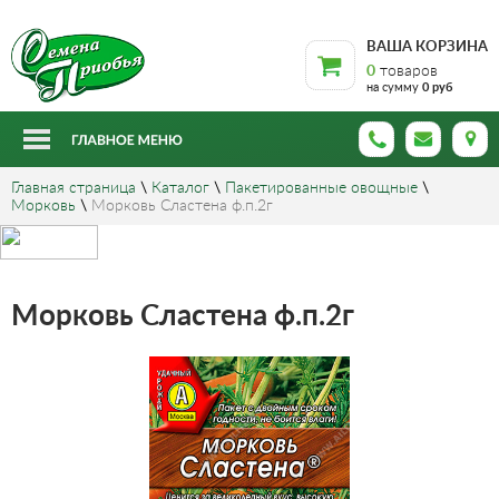
ВАША КОРЗИНА
0
товаров
на сумму
0 руб
Главная страница
\
Каталог
\
Пакетированные овощные
\
Морковь
\
Морковь Сластена ф.п.2г
Морковь Сластена ф.п.2г