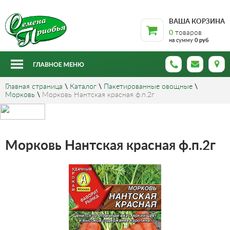
ВАША КОРЗИНА
0
товаров
на сумму
0 руб
Главная страница
\
Каталог
\
Пакетированные овощные
\
Морковь
\
Морковь Нантская красная ф.п.2г
Морковь Нантская красная ф.п.2г