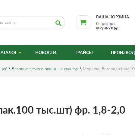
ВАША КОРЗИНА
0
товаров
на сумму
0 руб
КАТАЛОГ
НОВОСТИ
ПРАЙСЫ
ПРОИЗВОД
ощей
\
Весовые семена овощных культур
\
Морковь Белградо (пак.100
ак.100 тыс.шт) фр. 1,8-2,0