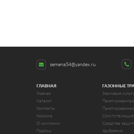
semena54@yandex.ru
ГЛАВНАЯ
ГАЗОННЫЕ ТР
Главная
Зерновые культ
Каталог
Пакетированны
Контакты
Пакетированны
Корзина
Сопутствующие
О компании
Средства защи
Прайсы
Удобрения