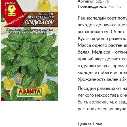
Артикул:
582778
Производитель:
Аэлита
Раннеспелый сорт попу
всходов до начала цве
выращивается 3-5 лет.
Кусты хорошо разветвл
Масса одного растения
белая. Мелисса – отли
пряный вкус делают ее
отдушки уксуса, аромат
молодые побеги исполь
Урожайность зелени 2-2
Посадки размещают на
легкого мехсостава с 
быть солнечным, с защ
растения осенью окучи
Цена за 1 пак.