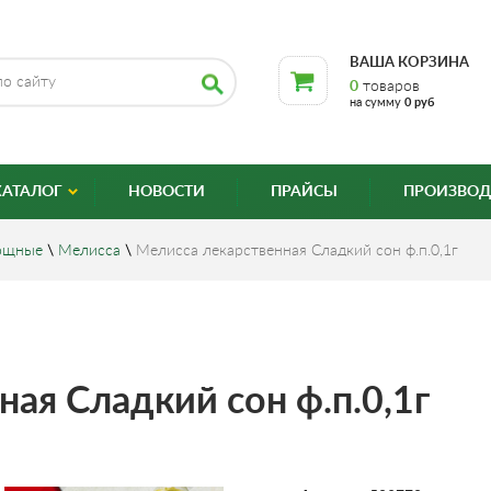
ВАША КОРЗИНА
0
товаров
на сумму
0 руб
КАТАЛОГ
НОВОСТИ
ПРАЙСЫ
ПРОИЗВОД
ощные
\
Мелисса
\
Мелисса лекарственная Сладкий сон ф.п.0,1г
ая Сладкий сон ф.п.0,1г