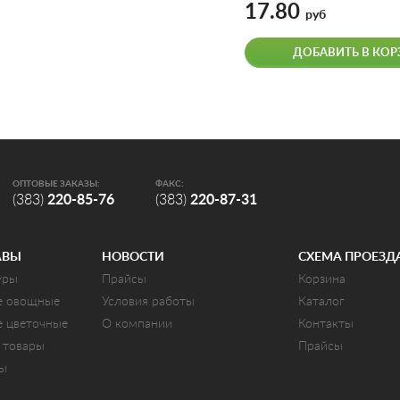
17.80
руб
ДОБАВИТЬ В КОР
ОПТОВЫЕ ЗАКАЗЫ:
ФАКС:
(383)
220-85-76
(383)
220-87-31
АВЫ
НОВОСТИ
СХЕМА ПРОЕЗД
уры
Прайсы
Корзина
е овощные
Условия работы
Каталог
е цветочные
О компании
Контакты
 товары
Прайсы
ты