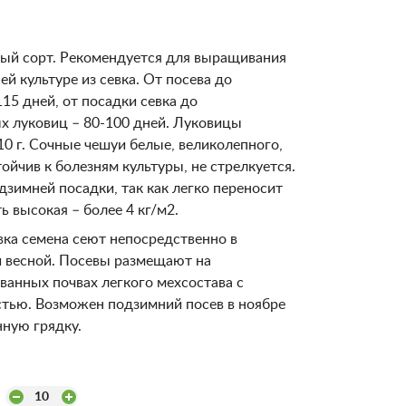
ый сорт. Рекомендуется для выращивания
ей культуре из севка. От посева до
115 дней, от посадки севка до
х луковиц – 80-100 дней. Луковицы
10 г. Сочные чешуи белые, великолепного,
тойчив к болезням культуры, не стрелкуется.
дзимней посадки, так как легко переносит
 высокая – более 4 кг/м2.
вка семена сеют непосредственно в
й весной. Посевы размещают на
анных почвах легкого мехсостава с
стью. Возможен подзимний посев в ноябре
нную грядку.
10