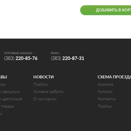
ДОБАВИТЬ В КОР
ОПТОВЫЕ ЗАКАЗЫ:
ФАКС:
(383)
220-85-76
(383)
220-87-31
АВЫ
НОВОСТИ
СХЕМА ПРОЕЗД
уры
Прайсы
Корзина
е овощные
Условия работы
Каталог
е цветочные
О компании
Контакты
 товары
Прайсы
ты