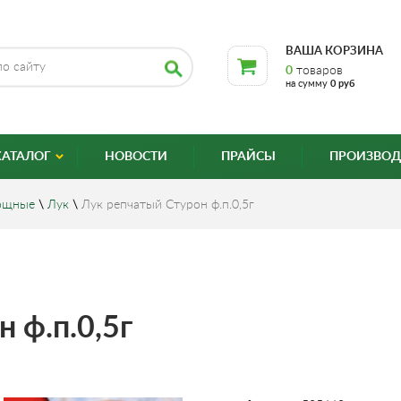
ВАША КОРЗИНА
0
товаров
на сумму
0 руб
КАТАЛОГ
НОВОСТИ
ПРАЙСЫ
ПРОИЗВОД
ощные
\
Лук
\
Лук репчатый Стурон ф.п.0,5г
 ф.п.0,5г