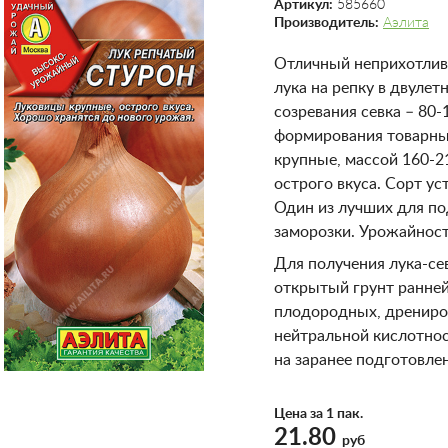
Артикул:
585660
Производитель:
Аэлита
Отличный неприхотлив
лука на репку в двулетн
созревания севка – 80-
формирования товарны
крупные, массой 160-2
острого вкуса. Сорт ус
Один из лучших для по
заморозки. Урожайность
Для получения лука-се
открытый грунт ранне
плодородных, дрениров
нейтральной кислотно
на заранее подготовле
Цена за 1 пак.
21.80
руб