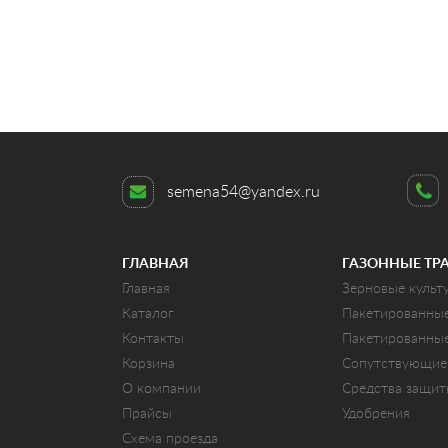
semena54@yandex.ru
ГЛАВНАЯ
ГАЗОННЫЕ ТР
Главная
Зерновые культ
Каталог
Пакетированны
Контакты
Пакетированны
Корзина
Сопутствующие
О компании
Средства защи
Прайсы
Удобрения
Схема проезда