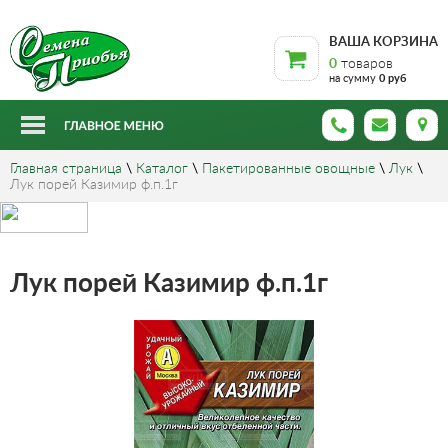
ВАША КОРЗИНА
0
товаров
на сумму
0 руб
Главная страница
\
Каталог
\
Пакетированные овощные
\
Лук
\
Лук порей Казимир ф.п.1г
Лук порей Казимир ф.п.1г