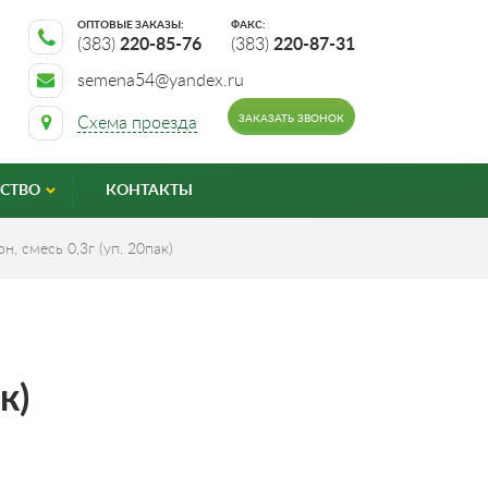
ОПТОВЫЕ ЗАКАЗЫ:
ФАКС:
(383)
220-85-76
(383)
220-87-31
semena54@yandex.ru
ЗАКАЗАТЬ ЗВОНОК
Схема проезда
СТВО
КОНТАКТЫ
, смесь 0,3г (уп. 20пак)
к)