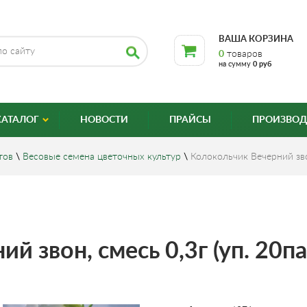
ВАША КОРЗИНА
0
товаров
на сумму
0 руб
КАТАЛОГ
НОВОСТИ
ПРАЙСЫ
ПРОИЗВОД
тов
\
Весовые семена цветочных культур
\
Колокольчик Вечерний звон
й звон, смесь 0,3г (уп. 20па