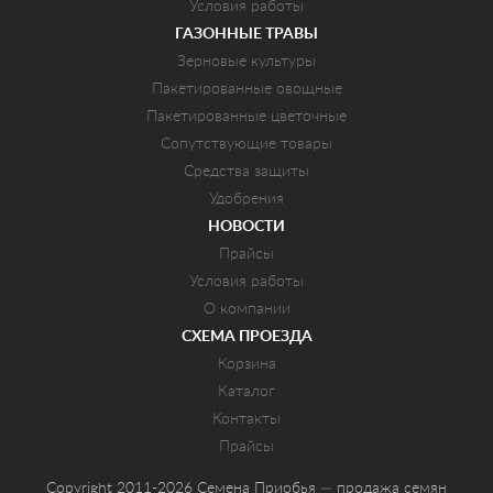
Условия работы
ГАЗОННЫЕ ТРАВЫ
Зерновые культуры
Пакетированные овощные
Пакетированные цветочные
Сопутствующие товары
Средства защиты
Удобрения
НОВОСТИ
Прайсы
Условия работы
О компании
СХЕМА ПРОЕЗДА
Корзина
Каталог
Контакты
Прайсы
Copyright 2011-2026 Семена Приобья — продажа семян