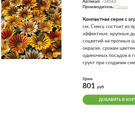
Артикул:
718543
Производитель:
Поиск
Компактная серия с о
см. Смесь состоит из 
эффектные, крупные д
соцветий на прочных ц
окраске, срокам цвете
одиночных посадок в г
грунт при создании см
Цена
801
руб
ДОБАВИТЬ В КОР