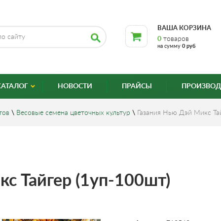
ВАША КОРЗИНА
0
товаров
на сумму
0 руб
КАТАЛОГ
НОВОСТИ
ПРАЙСЫ
ПРОИЗВОД
тов
\
Весовые семена цветочных культур
\
Газания Нью Дэй Микс Та
кс Тайгер (1уп-100шт)