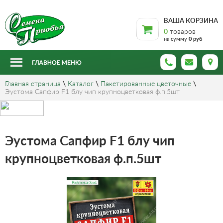
ВАША КОРЗИНА
0
товаров
на сумму
0 руб
Главная страница
\
Каталог
\
Пакетированные цветочные
\
Эустома Сапфир F1 блу чип крупноцветковая ф.п.5шт
Эустома Сапфир F1 блу чип
крупноцветковая ф.п.5шт