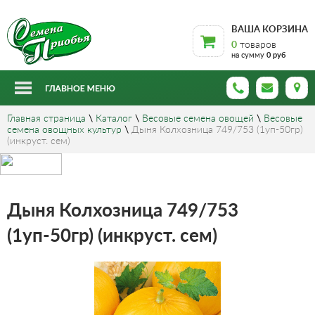
ВАША КОРЗИНА
0
товаров
на сумму
0 руб
Главная страница
\
Каталог
\
Весовые семена овощей
\
Весовые
семена овощных культур
\
Дыня Колхозница 749/753 (1уп-50гр)
(инкруст. сем)
Дыня Колхозница 749/753
(1уп-50гр) (инкруст. сем)