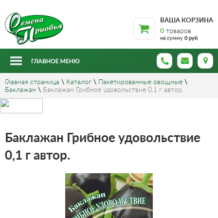
ВАША КОРЗИНА
0
товаров
на сумму
0 руб
Главная страница
\
Каталог
\
Пакетированные овощные
\
Баклажан
\
Баклажан Грибное удовольствие 0,1 г автор.
Баклажан Грибное удовольствие
0,1 г автор.