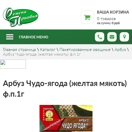
ВАША КОРЗИНА
0
товаров
на сумму
0 руб
Главная страница
\
Каталог
\
Пакетированные овощные
\
Арбуз
\
Арбуз Чудо-ягода (желтая мякоть) ф.п.1г
Арбуз Чудо-ягода (желтая мякоть)
ф.п.1г