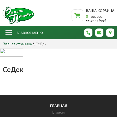
ВАША КОРЗИНА
0
товаров
на сумму
0 руб
Главная страница
\
СеДек
СеДек
ГЛАВНАЯ
Главная