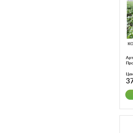
КО
Арт
Про
Це
3