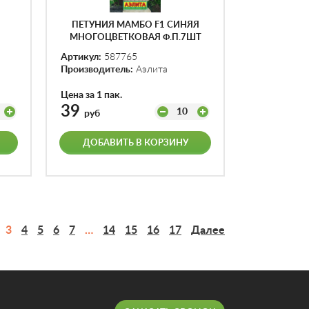
ПЕТУНИЯ МАМБО F1 СИНЯЯ
МНОГОЦВЕТКОВАЯ Ф.П.7ШТ
ШТ
Артикул:
587765
Производитель:
Аэлита
Цена за 1 пак.
39
10
руб
ДОБАВИТЬ В КОРЗИНУ
3
4
5
6
7
…
14
15
16
17
Далее