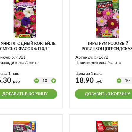
ТУНИЯ ЯГОДНЫЙ КОКТЕЙЛЬ,
ПИРЕТРУМ РОЗОВЫЙ
СМЕСЬ ОКРАСОК Ф.П.0,1Г
РОБИНЗОН (ПЕРСИДСКА
РОМАШКА), СМЕСЬ Ф.П.0,2
икул:
574821
Артикул:
571692
изводитель:
Аэлита
Производитель:
Аэлита
а за 1 пак.
Цена за 1 пак.
6.30
18.90
10
10
руб
руб
ДОБАВИТЬ В КОРЗИНУ
ДОБАВИТЬ В КОРЗИНУ