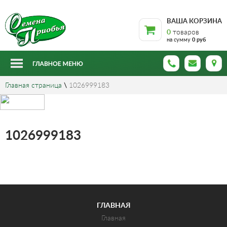
ВАША КОРЗИНА
0
товаров
на сумму
0 руб
Главная страница
\
1026999183
1026999183
ГЛАВНАЯ
Главная